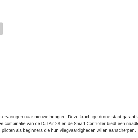
geavanceerde technologieën die de drone biedt, 
kunnen maken.
Met de DJI Air 2S + Smart Controller in uw bezit kun
verbeelding de vrije loop en leg de mooiste momen
dronecombinatie. Of u nu een professionele filmmak
luchtfotografie, de DJI Air 2S + Smart Controller sta
one-ervaringen naar nieuwe hoogten. Deze krachtige drone staat garant 
 De combinatie van de DJI Air 2S en de Smart Controller biedt een naad
 piloten als beginners die hun vliegvaardigheden willen aanscherpen.