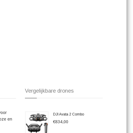
waardoor ze moeiteloos adembenemende luchtopnamen
t u de wereld vanuit een nieuw perspectief ervaren. Laat uw
ten vast met deze krachtige en geavanceerde
er bent of gewoon wilt genieten van hoogwaardige
at garant voor een unieke en onvergetelijke vluchtervaring.
Vergelijkbare drones
voor
DJI Avata 2 Combo
loze en
€834,00