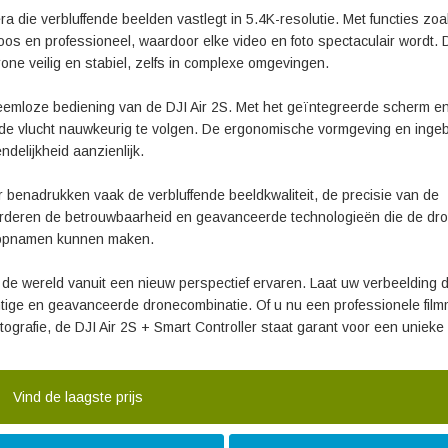
 die verbluffende beelden vastlegt in 5.4K-resolutie. Met functies zoa
 en professioneel, waardoor elke video en foto spectaculair wordt. 
rone veilig en stabiel, zelfs in complexe omgevingen.
leemloze bediening van de DJI Air 2S. Met het geïntegreerde scherm e
dens de vlucht nauwkeurig te volgen. De ergonomische vormgeving en ing
delijkheid aanzienlijk.
r benadrukken vaak de verbluffende beeldkwaliteit, de precisie van de
 waarderen de betrouwbaarheid en geavanceerde technologieën die de dr
topnamen kunnen maken.
u de wereld vanuit een nieuw perspectief ervaren. Laat uw verbeelding d
tige en geavanceerde dronecombinatie. Of u nu een professionele fil
ografie, de DJI Air 2S + Smart Controller staat garant voor een unieke
Vind de laagste prijs