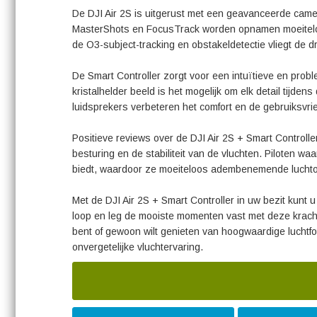
De DJI Air 2S is uitgerust met een geavanceerde camera
MasterShots en FocusTrack worden opnamen moeiteloos
de O3-subject-tracking en obstakeldetectie vliegt de d
De Smart Controller zorgt voor een intuïtieve en prob
kristalhelder beeld is het mogelijk om elk detail tij
luidsprekers verbeteren het comfort en de gebruiksvrien
Positieve reviews over de DJI Air 2S + Smart Controlle
besturing en de stabiliteit van de vluchten. Piloten
biedt, waardoor ze moeiteloos adembenemende luch
Met de DJI Air 2S + Smart Controller in uw bezit kunt 
loop en leg de mooiste momenten vast met deze krach
bent of gewoon wilt genieten van hoogwaardige luchtfot
onvergetelijke vluchtervaring.