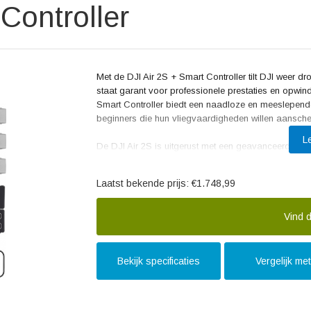
Controller
Met de DJI Air 2S + Smart Controller tilt DJI weer 
staat garant voor professionele prestaties en opwind
Smart Controller biedt een naadloze en meeslepende 
beginners die hun vliegvaardigheden willen aansche
L
De DJI Air 2S is uitgerust met een geavanceerde came
functies zoals MasterShots en FocusTrack worden 
en foto spectaculair wordt. Dankzij de O3-subject-tra
Laatst bekende prijs:
€1.748,99
zelfs in complexe omgevingen.
De Smart Controller zorgt voor een intuïtieve en pr
Vind d
geïntegreerde scherm en kristalhelder beeld is het m
De ergonomische vormgeving en ingebouwde luidspre
aanzienlijk.
Bekijk specificaties
Vergelijk me
Positieve reviews over de DJI Air 2S + Smart Contro
precisie van de besturing en de stabiliteit van de v