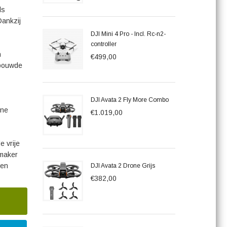
ls
Dankzij
DJI Mini 4 Pro - Incl. Rc-n2-
controller
n
€499,00
ebouwde
DJI Avata 2 Fly More Combo
one
€1.019,00
e vrije
mmaker
 en
DJI Avata 2 Drone Grijs
€382,00