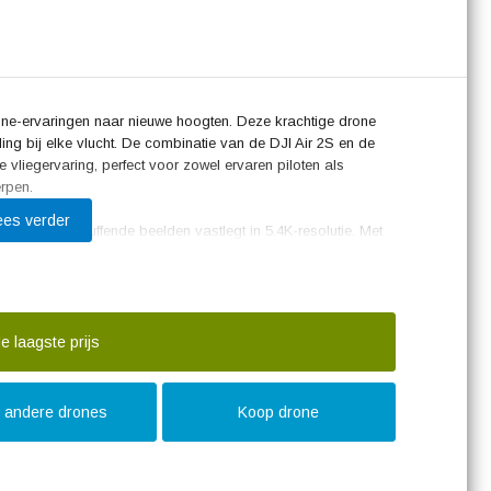
drone-ervaringen naar nieuwe hoogten. Deze krachtige drone
ing bij elke vlucht. De combinatie van de DJI Air 2S en de
vliegervaring, perfect voor zowel ervaren piloten als
rpen.
ees verder
ra die verbluffende beelden vastlegt in 5.4K-resolutie. Met
opnamen moeiteloos en professioneel, waardoor elke video
cking en obstakeldetectie vliegt de drone veilig en stabiel,
obleemloze bediening van de DJI Air 2S. Met het
e laagste prijs
ogelijk om elk detail tijdens de vlucht nauwkeurig te volgen.
kers verbeteren het comfort en de gebruiksvriendelijkheid
t andere drones
Koop drone
ller benadrukken vaak de verbluffende beeldkwaliteit, de
luchten. Piloten waarderen de betrouwbaarheid en