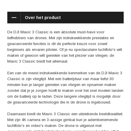
eerdere vliegervaring. Met de intuïtieve besturingsfuncties en de
mogelijkheid om de drone te bedienen via je smartphone, wordt vliegen
met de Mavic 3 Classic een eenvoudige en plezierige ervaring.
Over het product
Bovendien is de drone uitgerust met obstakeldetectie, zodat je je geen
zorgen hoeft te maken over harde landingen of botsingen.
De DJI Mavic 3 Classic is een absolute must-have voor
Positieve reviews van klanten wijzen ook op de stabiliteit van de Mavic
liefhebbers van drones. Met zijn indrukwekkende prestaties en
3 Classic tijdens het vliegen. Zelfs bij sterke wind is de drone in staat
geavanceerde functies is dit de perfecte keuze voor zowel
om stabiel in de lucht te blijven, wat zorgt voor betere opnamen.
beginners als ervaren piloten. Of je nu spectaculaire luchtfoto's wilt
Daarnaast wordt de beeldkwaliteit geprezen, vooral de scherpte en
maken of gewoon wilt genieten van het plezier van vliegen, de
detail in de opnames.
Mavic 3 Classic biedt het allemaal.
Kortom, de DJI Mavic 3 Classic is een uitstekende keuze voor diegenen
Een van de meest indrukwekkende kenmerken van de DJI Mavic 3
die op zoek zijn naar een drone met indrukwekkende prestaties en
Classic is zijn vliegtijd. Met een batterijduur van maar liefst 30
geavanceerde functies. Of je nu een professionele fotograaf bent of
minuten kun je langer genieten van vliegen en opnamen maken
gewoon wilt genieten van het plezier van vliegen, deze drone biedt alles
zonder dat je je zorgen hoeft te maken over het snel moeten landen
wat je nodig hebt. Met zijn lange batterijduur, uitstekende beeldkwaliteit
om de batterij op te laden. Deze langere vliegtijd is mogelijk door
en gebruiksvriendelijkheid is de DJI Mavic 3 Classic een investering
de geavanceerde technologie die in de drone is ingebouwd.
waar je geen spijt van zult krijgen.
Daarnaast biedt de Mavic 3 Classic een uitstekende beeldkwaliteit.
Met zijn 4K camera en 3-assige gimbal kun je adembenemende
luchtfoto's en video's maken. De drone is uitgerust met