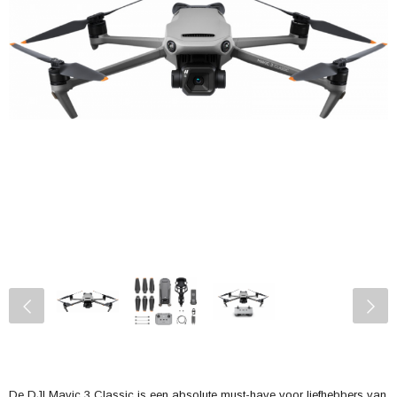
De DJI Mavic 3 Classic is een absolute must-have voor liefhebbers van