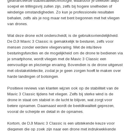
geavanceerde stabilisatietechnologie, waardoor je beelden altijd
soepel en trillingsvrij zullen zijn, zelfs bij hogere snelheden of
winderige omstandigheden. Zo kun je professionele resultaten
behalen, zelfs als je nog maar net bent begonnen met het vliegen
van drones.
Wat deze drone echt onderscheidt, is de gebruiksvriendelijkheid.
De DJI Mavic 3 Classic is gemakkelijk te besturen, zelfs voor
mensen zonder eerdere vliegervaring. Met de intuïtieve
besturingsfuncties en de mogelijkheid om de drone te bedienen via
je smartphone, wordt vliegen met de Mavic 3 Classic een
eenvoudige en plezierige ervaring. Bovendien is de drone uitgerust
met obstakeldetectie, zodat je je geen zorgen hoeft te maken over
harde landingen of botsingen.
Positieve reviews van klanten wijzen ook op de stabiliteit van de
Mavic 3 Classic tijdens het vliegen. Zelfs bij sterke wind is de
drone in staat om stabiel in de lucht te blijven, wat zorgt voor
betere opnamen. Daarnaast wordt de beeldkwaliteit geprezen,
vooral de scherpte en detail in de opnames.
Kortom, de DJI Mavic 3 Classic is een uitstekende keuze voor
diegenen die op zoek zijn naar een drone met indrukwekkende