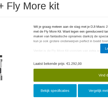
 Fly More kit
Wil je graag meteen aan de slag met je DJI Mavic 2
met de Fly More Kit. Want tegen een gereduceerd tarie
maken van fantastische opnames dankzij de speciale
kun je ook grotere onderwerpen perfect in beeld bre
L
Verder is de Fly More Kit voorzien van extra accu’s,
waardoor ook deze meegeleverd zijn in de kit. Met 
onderwerpen wegjaagt met het geluid als je ze filmt.
Laatst bekende prijs:
€1.292,00
opladen. Ook onderweg kun je meteen aan de slag, wan
laden. Ten slotte kun je de drone veilig opbergen i
Vind d
Bekijk specificaties
Vergelijk me