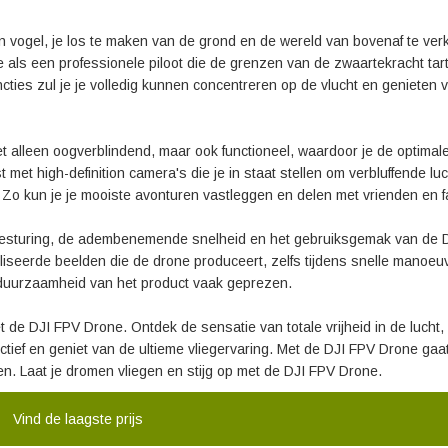
een vogel, je los te maken van de grond en de wereld van bovenaf te ve
 als een professionele piloot die de grenzen van de zwaartekracht tart
cties zul je je volledig kunnen concentreren op de vlucht en genieten 
t alleen oogverblindend, maar ook functioneel, waardoor je de optimal
met high-definition camera's die je in staat stellen om verbluffende luc
 Zo kun je je mooiste avonturen vastleggen en delen met vrienden en fa
besturing, de adembenemende snelheid en het gebruiksgemak van de 
liseerde beelden die de drone produceert, zelfs tijdens snelle manoeu
 duurzaamheid van het product vaak geprezen.
 de DJI FPV Drone. Ontdek de sensatie van totale vrijheid in de lucht, 
tief en geniet van de ultieme vliegervaring. Met de DJI FPV Drone gaa
n. Laat je dromen vliegen en stijg op met de DJI FPV Drone.
Vind de laagste prijs