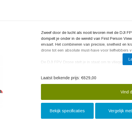
Zweef door de lucht als nooit tevoren met de DJI F
dompelt je onder in de wereld van First Person View-
ervaart. Het combineren van precisie, snelheid en k
drone tot een absolute must-have voor liefhebbers 
L
De DJI FPV Drone stelt je in staat om te vliegen al
bovenaf te verkennen. Met ongelooflijke snelheden e
grenzen van de zwaartekracht tart. Dankzij de geavan
Laatst bekende prijs:
€629,00
kunnen concentreren op de vlucht en genieten va
Het gestroomlijnde design van de DJI FPV Drone is 
Vind d
je de optimale controle hebt over elke beweging. De d
stellen om verbluffende luchtfoto's en video's vast t
avonturen vastleggen en delen met vrienden en famil
Bekijk specificaties
Vergelijk me
De reviews van gebruikers benadrukken de soepele
gebruiksgemak van de DJI FPV Drone. Gebruikers zi