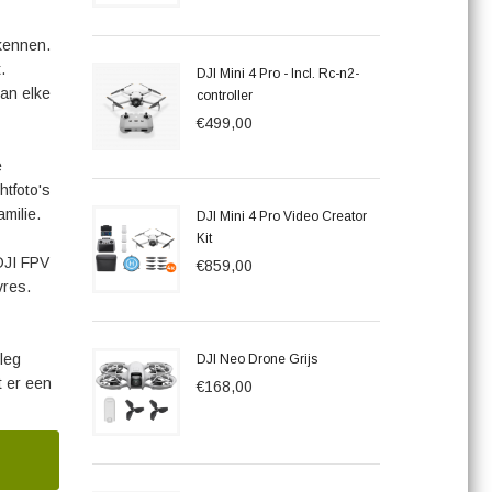
rkennen.
.
DJI Mini 4 Pro - Incl. Rc-n2-
van elke
controller
€499,00
e
htfoto's
milie.
DJI Mini 4 Pro Video Creator
Kit
DJI FPV
€859,00
vres.
leg
DJI Neo Drone Grijs
t er een
€168,00