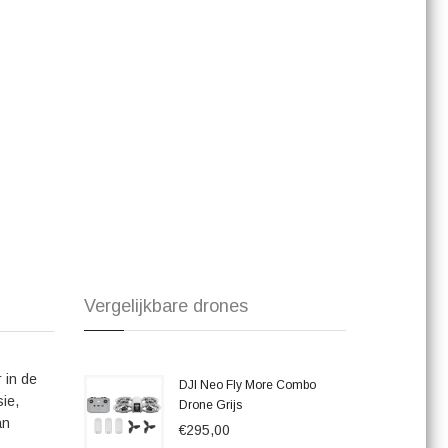
Daarnaast wordt de kwaliteit van de materialen en de
 met de DJI FPV Drone. Ontdek de sensatie van totale
t vanuit een uniek perspectief en geniet van de ultieme
euwe wereld voor je open, klaar om verkend te worden. Laat
.
Vergelijkbare drones
 in de
DJI Neo Fly More Combo
ie,
Drone Grijs
an
€295,00