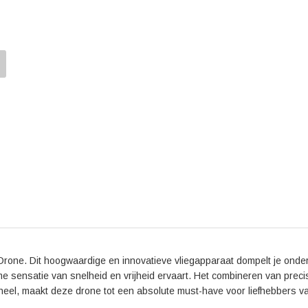
drone produceert, zelfs tijdens snelle manoeuvres. 
duurzaamheid van het product vaak geprezen.
Ervaar de wereld van FPV-vliegen als nooit tevoren
vrijheid in de lucht, leg onvergetelijke momenten vas
vliegervaring. Met de DJI FPV Drone gaat er een ni
je dromen vliegen en stijg op met de DJI FPV Drone
Drone. Dit hoogwaardige en innovatieve vliegapparaat dompelt je onder
me sensatie van snelheid en vrijheid ervaart. Het combineren van precis
heel, maakt deze drone tot een absolute must-have voor liefhebbers v