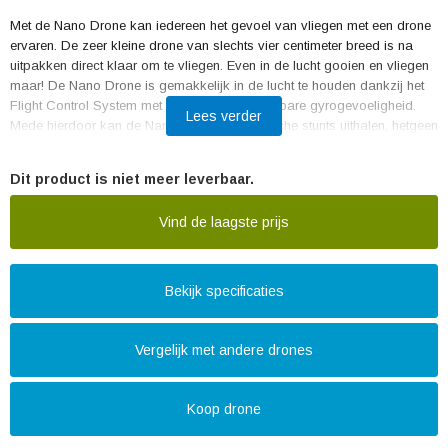
Met de Nano Drone kan iedereen het gevoel van vliegen met een drone
ervaren. De zeer kleine drone van slechts vier centimeter breed is na
uitpakken direct klaar om te vliegen. Even in de lucht gooien en vliegen
maar! De Nano Drone is gemakkelijk in de lucht te houden dankzij het
Flight Control System met zes assen en instelbare gyrogevoeligheid.
Lees verder
Mede hierdoor kan de Nano Drone acrobatische stunts uithalen, hetgeen
het vliegplezier ten goede komt. Wie meer uitdaging wil kan besluiten de
gevoeligheid van de controller aan te passen naar mid-level of expert.
Dit product is niet meer leverbaar.
De ingebouwde led-lampjes zorgen bovendien voor goede
zichtbaarheid in het donker.
Vind de laagste prijs
Bekijk specificaties
Vergelijk met andere drones
Koop drone