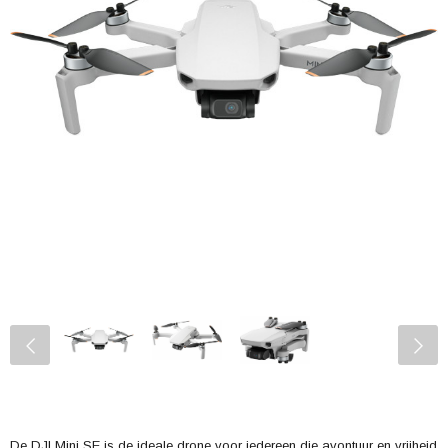
De DJI Mini SE is de ideale drone voor iedereen die avontuur en vrijheid