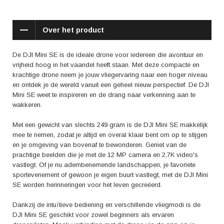
gebruiksvriendelijkheid van de app. Gebruikers stellen de compactheid
van de drone en de eenvoudige bediening zeer op prijs. Met de DJI Mini
SE haal je niet alleen een stukje technologie in huis, maar ook een bron
Over het product
van eindeloos plezier en ontdekking. Laat je dromen vliegen met de DJI
Mini SE en beleef het ultieme gevoel van vrijheid en avontuur.
De DJI Mini SE is de ideale drone voor iedereen die avontuur en
vrijheid hoog in het vaandel heeft staan. Met deze compacte en
krachtige drone neem je jouw vliegervaring naar een hoger niveau
en ontdek je de wereld vanuit een geheel nieuw perspectief. De DJI
Mini SE weet te inspireren en de drang naar verkenning aan te
wakkeren.
Met een gewicht van slechts 249 gram is de DJI Mini SE makkelijk
mee te nemen, zodat je altijd en overal klaar bent om op te stijgen
en je omgeving van bovenaf te bewonderen. Geniet van de
prachtige beelden die je met de 12 MP camera en 2,7K video's
vastlegt. Of je nu adembenemende landschappen, je favoriete
sportevenement of gewoon je eigen buurt vastlegt, met de DJI Mini
SE worden herinneringen voor het leven gecreëerd.
Dankzij de intuïtieve bediening en verschillende vliegmodi is de
DJI Mini SE geschikt voor zowel beginners als ervaren