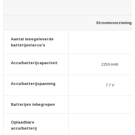
Stroomvoorziening
Aantal meegeleverde
batterijen/accu's
Accu/batterijcapaciteit
2250 mAh
Accu/batterijspanning
7,7 V
Batterijen inbegrepen
Oplaadbare
accu/batterij