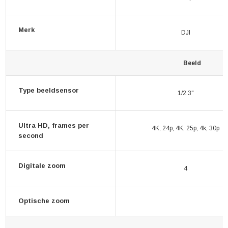
Merk
DJI
Beeld
Type beeldsensor
1/2.3"
Ultra HD, frames per
4K, 24p, 4K, 25p, 4k, 30p
second
Digitale zoom
4
Optische zoom