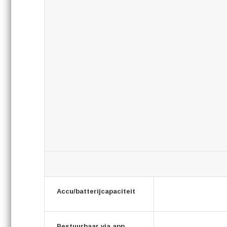
Accu/batterijcapaciteit
Bestuurbaar via app