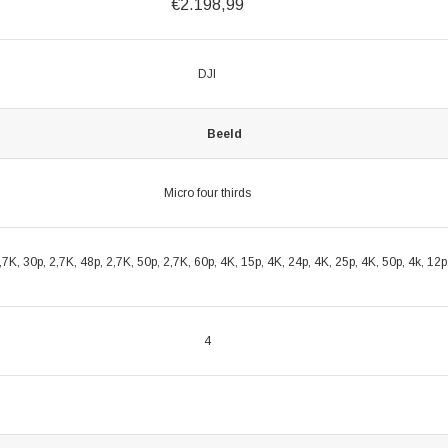
€2.198,99
DJI
Beeld
Micro four thirds
,7K, 30p, 2,7K, 48p, 2,7K, 50p, 2,7K, 60p, 4K, 15p, 4K, 24p, 4K, 25p, 4K, 50p, 4k, 12p
4