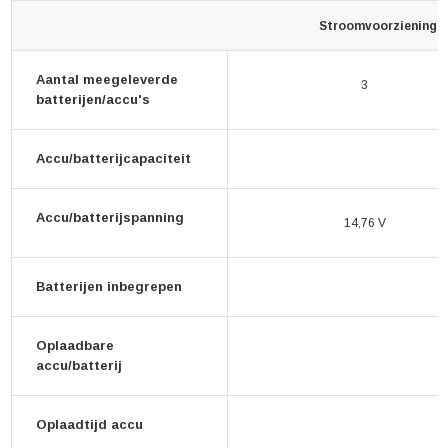
Stroomvoorziening
Aantal meegeleverde
3
batterijen/accu's
Accu/batterijcapaciteit
Accu/batterijspanning
14,76 V
Batterijen inbegrepen
Oplaadbare
accu/batterij
Oplaadtijd accu