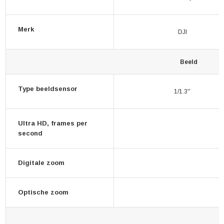
Merk
DJI
Beeld
Type beeldsensor
1/1.3''
Ultra HD, frames per
second
Digitale zoom
Optische zoom