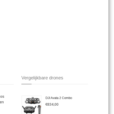
n uitgebreid accessoirepakket, waaronder extra batterijen,
klaar voor een lange vlucht en kun je direct aan de slag met
Combo die in reviews worden genoemd, zijn onder andere de
 vliegen en de gebruiksvriendelijkheid van het toestel. Ook wordt
cessoirepakket, waarmee je direct alles hebt wat je nodig
aardige drone in huis die garant staat voor verbluffende
n professional bent of gewoon wil genieten van de nieuwste
erelden. Klaar om de wereld vanuit een nieuw perspectief te
 laat je verbeelding de vrije loop!
Vergelijkbare drones
oos
DJI Avata 2 Combo
een
€834,00