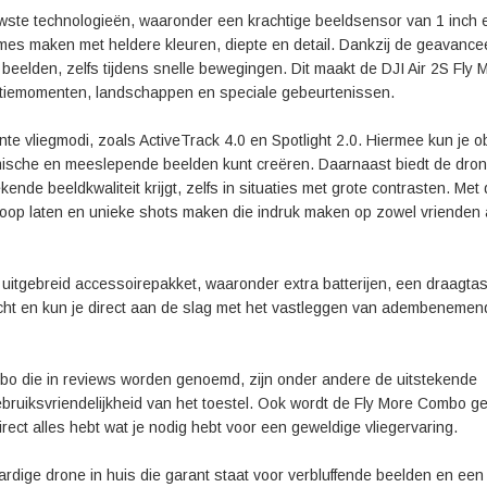
uwste technologieën, waaronder een krachtige beeldsensor van 1 inch 
ames maken met heldere kleuren, diepte en detail. Dankzij de geavance
 beelden, zelfs tijdens snelle bewegingen. Dit maakt de DJI Air 2S Fly 
ctiemomenten, landschappen en speciale gebeurtenissen.
nte vliegmodi, zoals ActiveTrack 4.0 en Spotlight 2.0. Hiermee kun je o
namische en meeslepende beelden kunt creëren. Daarnaast biedt de dro
nde beeldkwaliteit krijgt, zelfs in situaties met grote contrasten. Met
e loop laten en unieke shots maken die indruk maken op zowel vrienden 
itgebreid accessoirepakket, waaronder extra batterijen, een draagtas, 
vlucht en kun je direct aan de slag met het vastleggen van adembeneme
bo die in reviews worden genoemd, zijn onder andere de uitstekende
e gebruiksvriendelijkheid van het toestel. Ook wordt de Fly More Combo 
ct alles hebt wat je nodig hebt voor een geweldige vliegervaring.
rdige drone in huis die garant staat voor verbluffende beelden en een