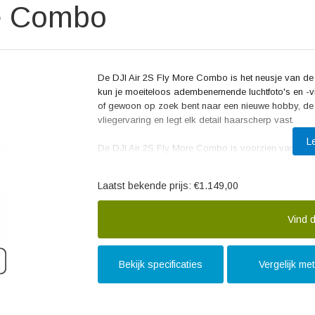
re Combo
De DJI Air 2S Fly More Combo is het neusje van de
kun je moeiteloos adembenemende luchtfoto's en -vid
of gewoon op zoek bent naar een nieuwe hobby, de
vliegervaring en legt elk detail haarscherp vast.
L
De DJI Air 2S Fly More Combo is voorzien van de n
van 1 inch en een 5.4K videoresolutie. Hiermee kun 
en detail. Dankzij de geavanceerde stabilisatietechn
Laatst bekende prijs:
€1.149,00
snelle bewegingen. Dit maakt de DJI Air 2S Fly Mo
actiemomenten, landschappen en speciale gebeurte
Vind d
De DJI Air 2S Fly More Combo is uitgerust met intell
Hiermee kun je objecten en personen volgen terwijl
kunt creëren. Daarnaast biedt de drone ook onders
Bekijk specificaties
Vergelijk me
beeldkwaliteit krijgt, zelfs in situaties met grote c
creativiteit de vrije loop laten en unieke shots mak
media.