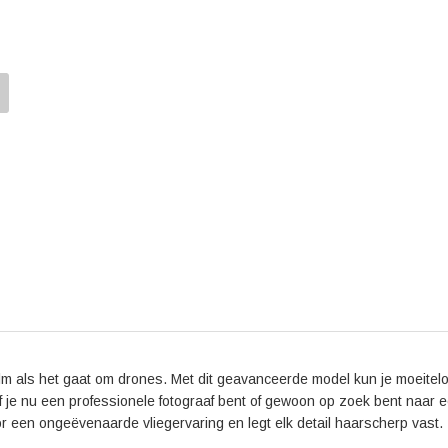
De DJI Air 2S Fly More Combo wordt geleverd met ee
een draagtas, filters en propellers. Zo ben je altijd 
het vastleggen van adembenemende beelden.
De positieve aspecten van de DJI Air 2S Fly More 
uitstekende beeldkwaliteit, de stabiliteit tijdens het
de Fly More Combo geprezen vanwege het handige ac
hebt voor een geweldige vliegervaring.
Met de DJI Air 2S Fly More Combo haal je een hoogw
beelden en een geweldige vliegervaring. Of je nu ee
technologie, deze drone biedt het beste van beide w
zien? Kies dan voor de DJI Air 2S Fly More Combo en
lm als het gaat om drones. Met dit geavanceerde model kun je moeitel
 je nu een professionele fotograaf bent of gewoon op zoek bent naar 
 een ongeëvenaarde vliegervaring en legt elk detail haarscherp vast.