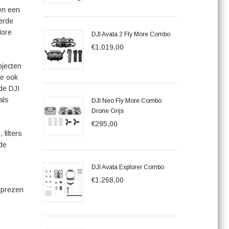
en een
erde
More
DJI Avata 2 Fly More Combo
€1.019,00
bjecten
ne ook
 de DJI
als
DJI Neo Fly More Combo
Drone Grijs
€295,00
filters
nde
DJI Avata Explorer Combo
€1.268,00
geprezen