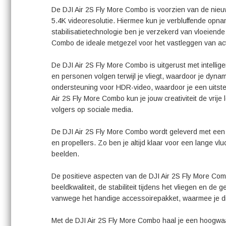
De DJI Air 2S Fly More Combo is voorzien van de nie
5.4K videoresolutie. Hiermee kun je verbluffende opn
stabilisatietechnologie ben je verzekerd van vloeiende
Combo de ideale metgezel voor het vastleggen van a
De DJI Air 2S Fly More Combo is uitgerust met intellige
en personen volgen terwijl je vliegt, waardoor je dy
ondersteuning voor HDR-video, waardoor je een uitsteke
Air 2S Fly More Combo kun je jouw creativiteit de vrij
volgers op sociale media.
De DJI Air 2S Fly More Combo wordt geleverd met een u
en propellers. Zo ben je altijd klaar voor een lange 
beelden.
De positieve aspecten van de DJI Air 2S Fly More Com
beeldkwaliteit, de stabiliteit tijdens het vliegen en d
vanwege het handige accessoirepakket, waarmee je dire
Met de DJI Air 2S Fly More Combo haal je een hoogwaa