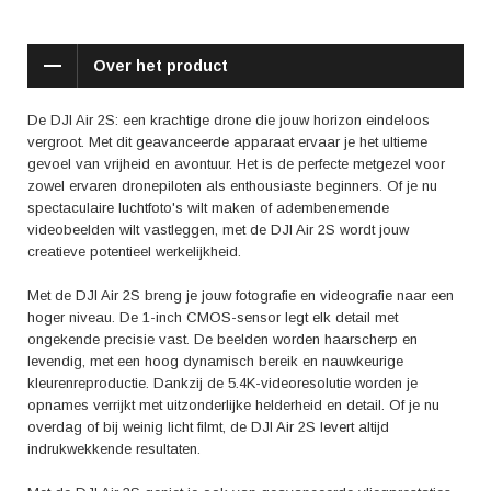
De reviews over de DJI Air 2S zijn lovend. Gebruikers zijn enthousiast
over de beeldkwaliteit en stabiliteit van de drone. De 1-inch CMOS-
Over het product
sensor zorgt voor scherpe en gedetailleerde beelden, zelfs bij weinig
licht. Daarnaast waarderen gebruikers de lange batterijduur van de DJI
Air 2S, waardoor je langer kunt genieten van je vliegervaring. Ook de
De DJI Air 2S: een krachtige drone die jouw horizon eindeloos
intuïtieve bediening en gebruiksvriendelijke app worden geprezen.
vergroot. Met dit geavanceerde apparaat ervaar je het ultieme
gevoel van vrijheid en avontuur. Het is de perfecte metgezel voor
Met de DJI Air 2S ben je verzekerd van een magische vliegervaring.
zowel ervaren dronepiloten als enthousiaste beginners. Of je nu
Verleg jouw grenzen en ontdek nieuwe perspectieven. Maak
spectaculaire luchtfoto's wilt maken of adembenemende
adembenemende opnames en deel ze met de wereld. De DJI Air 2S is
videobeelden wilt vastleggen, met de DJI Air 2S wordt jouw
de perfecte drone voor iedereen die zijn passie voor luchtfotografie en
creatieve potentieel werkelijkheid.
videografie wil vervullen. Bestel jouw eigen DJI Air 2S vandaag nog en
beleef het avontuur vanuit de lucht!
Met de DJI Air 2S breng je jouw fotografie en videografie naar een
hoger niveau. De 1-inch CMOS-sensor legt elk detail met
ongekende precisie vast. De beelden worden haarscherp en
levendig, met een hoog dynamisch bereik en nauwkeurige
kleurenreproductie. Dankzij de 5.4K-videoresolutie worden je
opnames verrijkt met uitzonderlijke helderheid en detail. Of je nu
overdag of bij weinig licht filmt, de DJI Air 2S levert altijd
indrukwekkende resultaten.