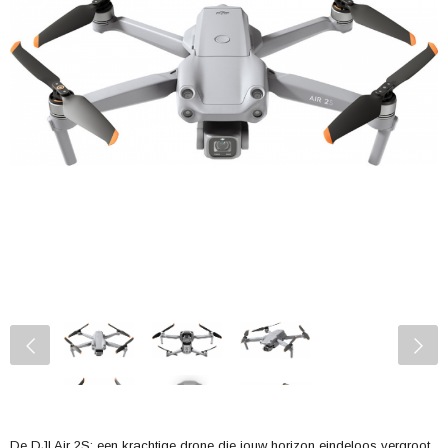
De DJI Air 2S: een krachtige drone die jouw horizon eindeloos vergroot.