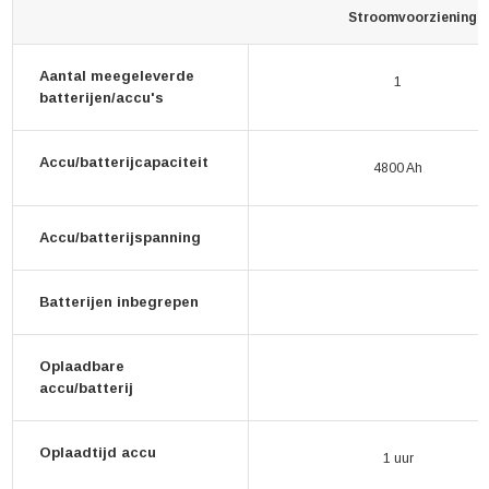
Stroomvoorziening
Aantal meegeleverde
1
batterijen/accu's
Accu/batterijcapaciteit
4800 Ah
Accu/batterijspanning
Batterijen inbegrepen
Oplaadbare
accu/batterij
Oplaadtijd accu
1 uur